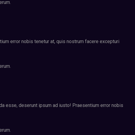
rerum.
um error nobis tenetur at, quis nostrum facere excepturi
rerum.
nda esse, deserunt ipsum ad iusto! Praesentium error nobis
rerum.