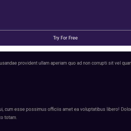
Try For Free
ecusandae provident ullam aperiam quo ad non corrupti sit vel qua
equi, cum esse possimus officiis amet ea voluptatibus libero! D
to totam.