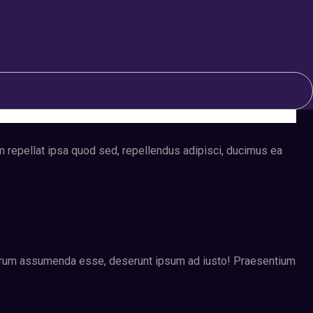
m repellat ipsa quod sed, repellendus adipisci, ducimus ea
olorum assumenda esse, deserunt ipsum ad iusto! Praesentium