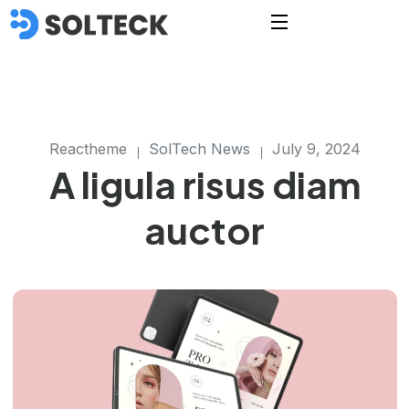
Reactheme
SolTech News
July 9, 2024
A ligula risus diam
auctor