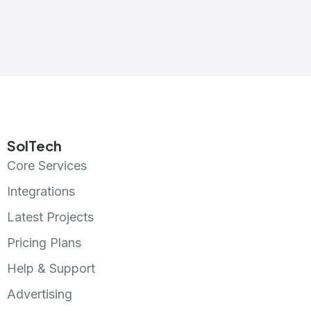
SolTech
Core Services
Integrations
Latest Projects
Pricing Plans
Help & Support
Advertising