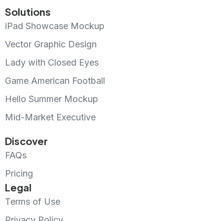
Solutions
iPad Showcase Mockup
Vector Graphic Design
Lady with Closed Eyes
Game American Football
Hello Summer Mockup
Mid-Market Executive
Discover
FAQs
Pricing
Legal
Terms of Use
Privacy Policy