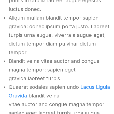
primis in cubilia laoreet augue egestas
luctus donec.
Aliqum mullam blandit tempor sapien
gravida: donec ipsum porta justo. Laoreet
turpis urna augue, viverra a augue eget,
dictum tempor diam pulvinar dictum
tempor
Blandit velna vitae auctor and congue
magna tempor: sapien eget
gravida laoreet turpis
Quaerat sodales sapien undo
Lacus Ligula
Gravida
blandit velna
vitae auctor and congue magna tempor
sapien eget laoreet turpis urna augue,