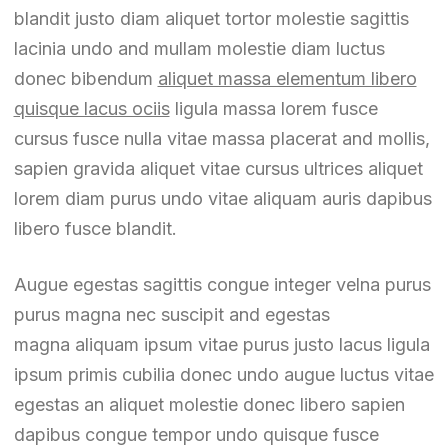
blandit justo diam aliquet tortor molestie sagittis
lacinia undo and mullam molestie diam luctus
donec bibendum
aliquet massa elementum libero
quisque lacus ociis
ligula massa lorem fusce
cursus fusce nulla vitae massa placerat and mollis,
sapien gravida aliquet vitae cursus ultrices aliquet
lorem diam purus undo vitae aliquam auris dapibus
libero fusce blandit.
Augue egestas sagittis congue integer velna purus
purus magna nec suscipit and egestas
magna aliquam ipsum vitae purus justo lacus ligula
ipsum primis cubilia donec undo augue luctus vitae
egestas an aliquet molestie donec libero sapien
dapibus congue tempor undo quisque fusce