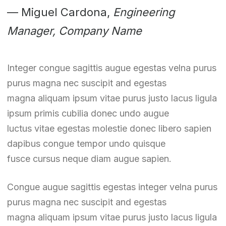
Miguel Cardona,
Engineering
Manager, Company Name
Integer congue sagittis augue egestas velna purus
purus magna nec suscipit and egestas
magna aliquam ipsum vitae purus justo lacus ligula
ipsum primis cubilia donec undo augue
luctus vitae egestas molestie donec libero sapien
dapibus congue tempor undo quisque
fusce cursus neque diam augue sapien.
Congue augue sagittis egestas integer velna purus
purus magna nec suscipit and egestas
magna aliquam ipsum vitae purus justo lacus ligula