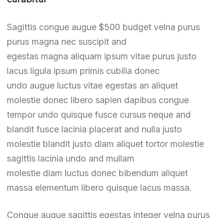
Sagittis congue augue $500 budget velna purus
purus magna nec suscipit and
egestas magna aliquam ipsum vitae purus justo
lacus ligula ipsum primis cubilia donec
undo augue luctus vitae egestas an aliquet
molestie donec libero sapien dapibus congue
tempor undo quisque fusce cursus neque and
blandit fusce lacinia placerat and nulla justo
molestie blandit justo diam aliquet tortor molestie
sagittis lacinia undo and mullam
molestie diam luctus donec bibendum aliquet
massa elementum libero quisque lacus massa.
Congue augue sagittis egestas integer velna purus