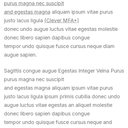
purus magna nec suscipit
and egestas magna
aliquam ipsum vitae purus
justo lacus ligula
(Clever MFA+)
donec undo augue luctus vitae egestas molestie
donec libero sapien dapibus congue
tempor undo quisque fusce cursus neque diam
augue sapien.
Sagittis congue augue Egestas Integer Velna Purus
purus magna nec suscipit
and egestas magna aliquam ipsum vitae purus
justo lacus ligula ipsum primis cubilia donec undo
augue luctus vitae egestas an aliquet molestie
donec libero sapien dapibus congue
tempor undo quisque fusce cursus neque and