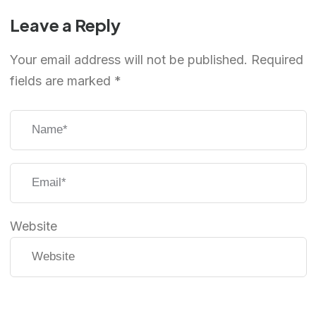
Leave a Reply
Your email address will not be published.
Required
fields are marked
*
Website