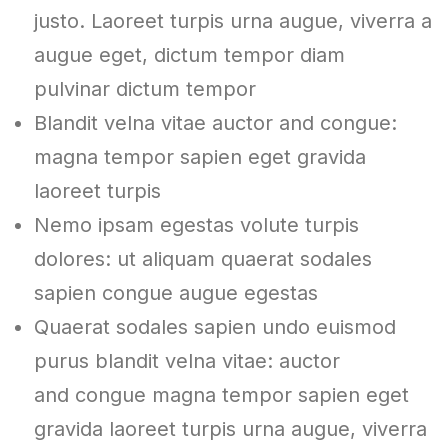
justo. Laoreet turpis urna augue, viverra a
augue eget, dictum tempor diam
pulvinar dictum tempor
Blandit velna vitae auctor and congue:
magna tempor sapien eget gravida
laoreet turpis
Nemo ipsam egestas volute turpis
dolores: ut aliquam quaerat sodales
sapien congue augue egestas
Quaerat sodales sapien undo euismod
purus blandit velna vitae: auctor
and congue magna tempor sapien eget
gravida laoreet turpis urna augue, viverra