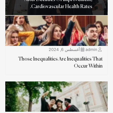
Cardiovascular Health Rates.
admin
أغسطس 6, 2024
Those Inequalities Are Inequalities That
Occur Within